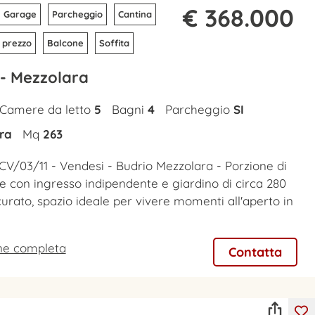
€ 368.000
Garage
Parcheggio
Cantina
 prezzo
Balcone
Soffita
 - Mezzolara
Camere da letto
5
Bagni
4
Parcheggio
SI
ra
Mq
263
CV/03/11 - Vendesi - Budrio Mezzolara - Porzione di
re con ingresso indipendente e giardino di circa 280
urato, spazio ideale per vivere momenti all'aperto in
one completa
Contatta