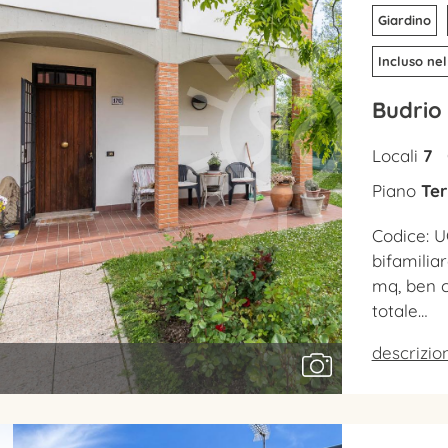
Giardino
Incluso nel
Budrio
Locali
7
Piano
Ter
Codice: U
bifamilia
mq, ben c
totale…
descrizi