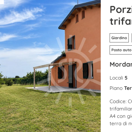
Porz
trif
Giardino
Posto auto
Mordan
Locali
5
Piano
Ter
Codice: C
trifamili
A4 con gi
terra di 