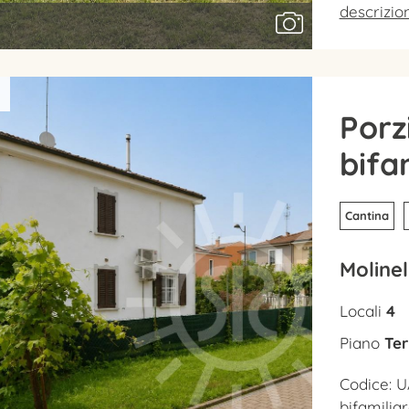
descrizi
Porz
bifa
Cantina
Molinel
Locali
4
Piano
Ter
Codice: U
bifamilia