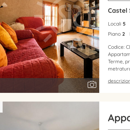
Castel
Locali
5
Piano
2
Codice: C
Appartame
Terme, p
metratur
descrizi
App