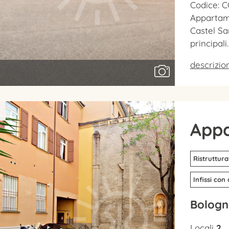
Codice: C
Appartame
Castel Sa
principali
descrizi
App
Ristruttura
Infissi con
Bologn
Locali
2