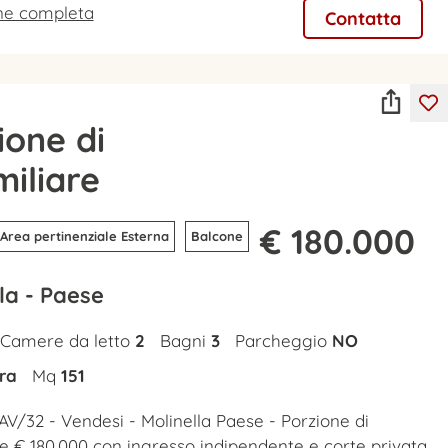
one completa
Contatta
ione di
miliare
€ 180.000
Area pertinenziale Esterna
Balcone
la - Paese
Camere da letto
2
Bagni
3
Parcheggio
NO
ra
Mq
151
AV/32 - Vendesi - Molinella Paese - Porzione di
re € 180.000 con ingresso indipendente e corte privata,