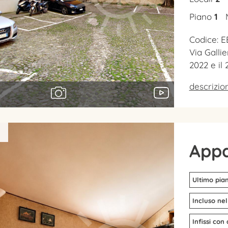
Piano
1
Codice: E
Via Galli
2022 e il
descrizi
1
App
Ultimo pia
Incluso nel
Infissi con