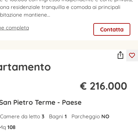
zona residenziale tranquilla e comoda ai principali
’abitazione mantiene…
one completa
Contatta
artamento
€ 216.000
 San Pietro Terme - Paese
Camere da letto
3
Bagni
1
Parcheggio
NO
Mq
108