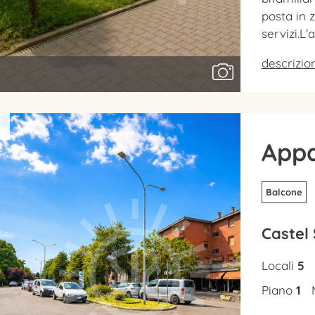
posta in 
servizi.L
descrizi
App
Balcone
Castel
Locali
5
Piano
1