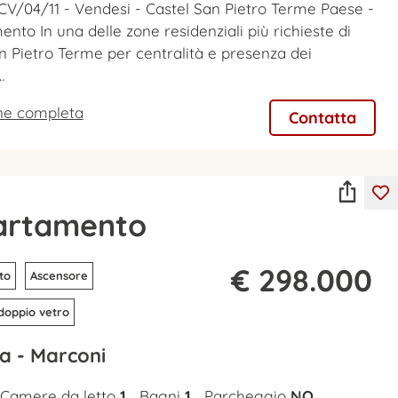
CV/04/11 - Vendesi - Castel San Pietro Terme Paese -
nto In una delle zone residenziali più richieste di
n Pietro Terme per centralità e presenza dei
…
one completa
Contatta
artamento
€ 298.000
to
Ascensore
 doppio vetro
a - Marconi
Camere da letto
1
Bagni
1
Parcheggio
NO