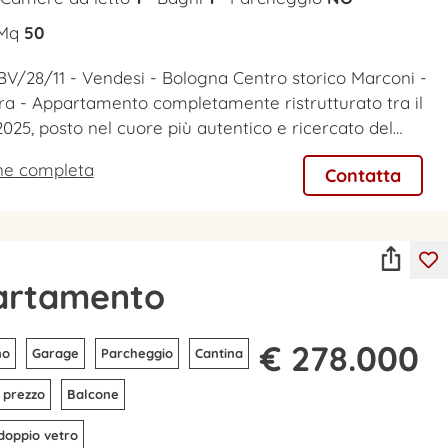
Mq
50
BV/28/11 - Vendesi - Bologna Centro storico Marconi -
era - Appartamento completamente ristrutturato tra il
 2025, posto nel cuore più autentico e ricercato del…
one completa
Contatta
artamento
€ 278.000
no
Garage
Parcheggio
Cantina
 prezzo
Balcone
 doppio vetro