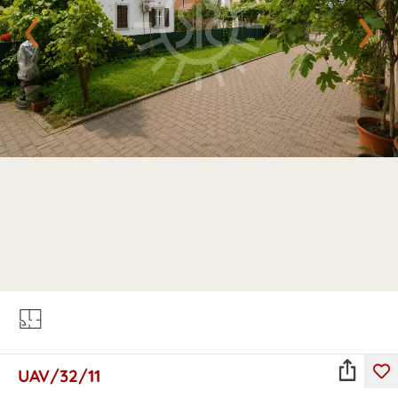
‹
›
UAV/32/11