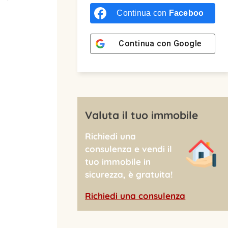
Continua con
Facebook
Continua con
Google
Valuta il tuo immobile
Richiedi una
consulenza e vendi il
tuo immobile in
sicurezza, è gratuita!
Richiedi una consulenza