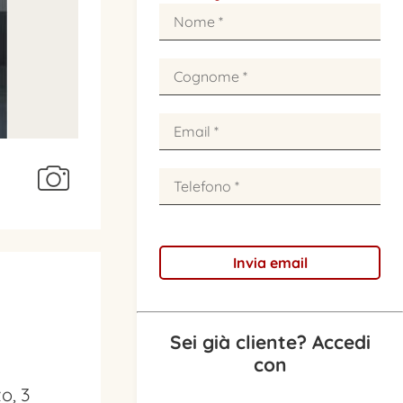
Sei già cliente? Accedi
con
o, 3