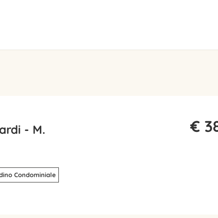
€ 3
rdi - M.
dino Condominiale