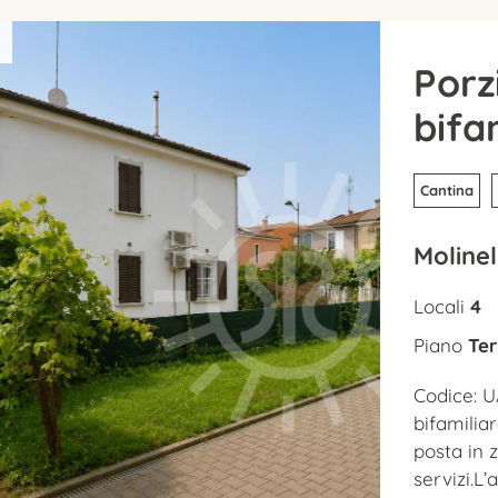
Porz
bifa
Cantina
Molinel
Locali
4
Piano
Ter
Codice: U
bifamilia
posta in 
servizi.L