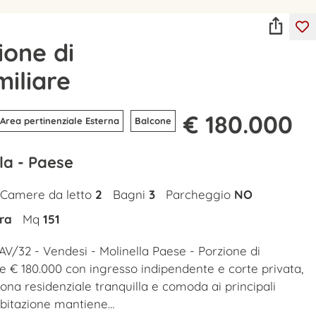
ione di
miliare
€ 180.000
Area pertinenziale Esterna
Balcone
la - Paese
Camere da letto
2
Bagni
3
Parcheggio
NO
ra
Mq
151
AV/32 - Vendesi - Molinella Paese - Porzione di
re € 180.000 con ingresso indipendente e corte privata,
zona residenziale tranquilla e comoda ai principali
’abitazione mantiene…