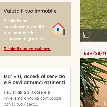
Valuta il tuo immobile
Richiedi una
consulenza e vendi il
tuo immobile in
sicurezza, è gratuita!
Richiedi una consulenza
EBV/28/11
Iscriviti, accedi al servizio
e Ricevi annunci attinenti
Registrati a SIR case e ti
invieremo annunci compatibili
con la tua ricerca.