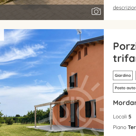
descrizi
Porz
trif
Giardino
Posto auto
Mordan
Locali
5
Piano
Ter