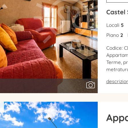
Castel
Locali
5
Piano
2
Codice: C
Appartame
Terme, p
metratur
descrizi
App