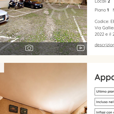
Locali
2
Piano
1
Codice: E
Via Galli
2022 e il
descrizi
1
App
Ultimo pia
Incluso nel
Infissi con