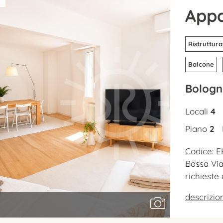
App
Ristruttura
Balcone
Bologn
Locali
4
Piano
2
Codice: E
Bassa Via
richieste 
descrizi