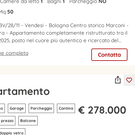
Camere da letto
1
Bagni
1
Parcheggio
NO
Mq
50
BV/28/11 - Vendesi - Bologna Centro storico Marconi -
era - Appartamento completamente ristrutturato tra il
 2025, posto nel cuore più autentico e ricercato del…
one completa
Contatta
artamento
€ 278.000
no
Garage
Parcheggio
Cantina
 prezzo
Balcone
 doppio vetro