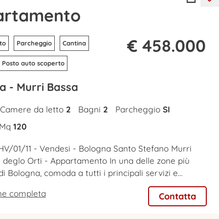
artamento
€ 458.000
to
Parcheggio
Cantina
Posto auto scoperto
a - Murri Bassa
Camere da letto
2
Bagni
2
Parcheggio
SI
Mq
120
HV/01/11 - Vendesi - Bologna Santo Stefano Murri
 deglo Orti - Appartamento In una delle zone più
di Bologna, comoda a tutti i principali servizi e…
one completa
Contatta