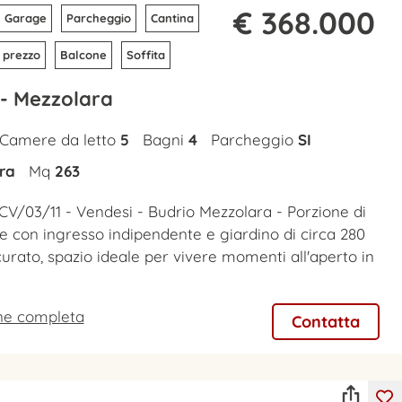
€ 368.000
Garage
Parcheggio
Cantina
 prezzo
Balcone
Soffita
 - Mezzolara
Camere da letto
5
Bagni
4
Parcheggio
SI
ra
Mq
263
CV/03/11 - Vendesi - Budrio Mezzolara - Porzione di
re con ingresso indipendente e giardino di circa 280
urato, spazio ideale per vivere momenti all'aperto in
one completa
Contatta