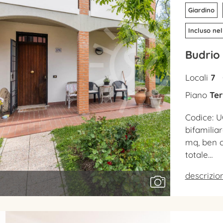
Giardino
Incluso nel
Budrio
Locali
7
Piano
Ter
Codice: U
bifamilia
mq, ben c
totale…
descrizi