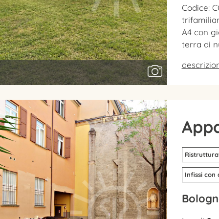
Codice: C
trifamili
A4 con gi
terra di 
descrizi
App
Ristruttura
Infissi con
Bologn